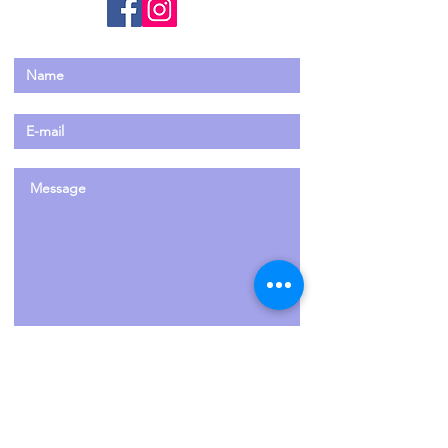
las cuales estoy a tu disposición para
resolver cualquier duda.
Domingo 8 9:00-14:00
Yoga & brunch ayurvédico
Una mañana para disfrutar de la práctica de
yoga y un sabroso y sano brunch basado en
los principios del Ayurveda. Mientras
comemos, charlaremos del porqué de cada
plato. Para tener una práctica de yoga
completa, no se puede dejar de lado qué
comemos y cómo comemos. Te llevarás del
taller idea de recetas e información útil que
podrás utilizar durante todo el otoño.
Precios:
Solo sábado mañana 40€
Solo sábado tarde 40€
Todo sábado 70€
Solo Domingo 45€
Send
Taller completo Early bird hasta el 20 de
septiembre: 108€
Después: 125€