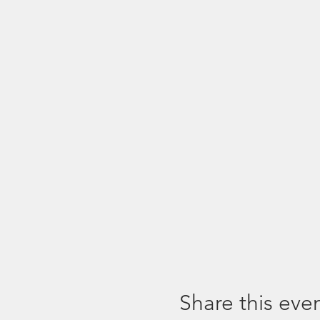
Representantes gratis
Info y reservas:
696073681
677239084
Share this eve