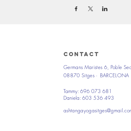
Contact
Germans Maristes 6, Poble Se
08870 Sitges ·
BARCELONA
Tammy: 696 073 681
Daniela: 603 536 493
ashtangayogasitges@gmail.co