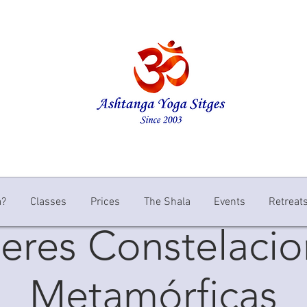
a?
Classes
Prices
The Shala
Events
Retreat
leres Constelaci
Metamórficas