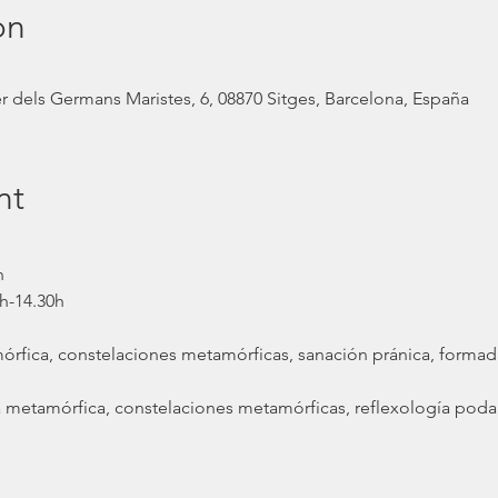
on
r dels Germans Maristes, 6, 08870 Sitges, Barcelona, España
nt
h
h-14.30h
mórfica, constelaciones metamórficas, sanación pránica, forma
 metamórfica, constelaciones metamórficas, reflexología podal,